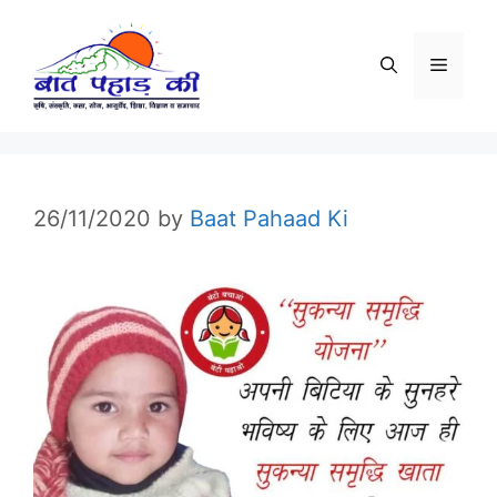
Skip
to
Menu
content
26/11/2020
by
Baat Pahaad Ki